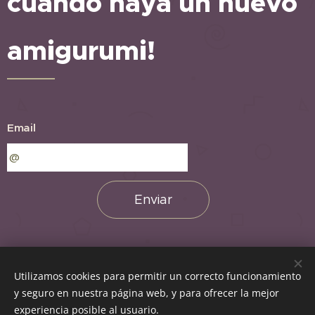
cuando haya un nuevo
amigurumi!
Email
Enviar
Utilizamos cookies para permitir un correcto funcionamiento
Amigurumis fáciles, Todos los derechos reservados 2021
y seguro en nuestra página web, y para ofrecer la mejor
Creado con
Webnode
Cookies
experiencia posible al usuario.