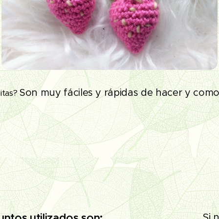
Son muy fáciles y rápidas de hacer y como
itas?
untos utilizados son:
Si 
❗