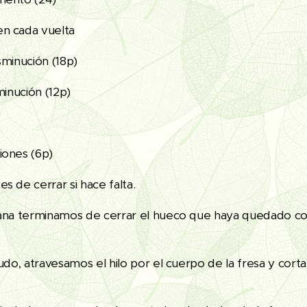
n cada vuelta
sminución (18p)
minución (12p)
iones (6p)
s de cerrar si hace falta.
lana terminamos de cerrar el hueco que haya quedado cog
nudo, atravesamos el hilo por el cuerpo de la fresa y cort