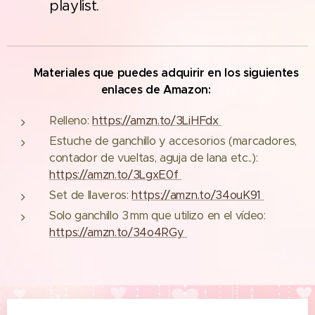
playlist.
🔨
Materiales que puedes adquirir en los siguientes
enlaces de Amazon:
Relleno:
https://amzn.to/3LiHFdx
Estuche de ganchillo y accesorios (marcadores,
contador de vueltas, aguja de lana etc..):
https://amzn.to/3LgxE0f
Set de llaveros:
https://amzn.to/34ouK91
Solo ganchillo 3 mm que utilizo en el vídeo:
https://amzn.to/34o4RGy